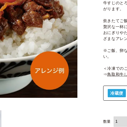
牛すじのと
がります。
炊きたてご
贅沢な一杯
おにぎりや
ざまなアレ
※ご飯、卵
い。
＜冷凍での
⇒
鳥取和牛
冷蔵便