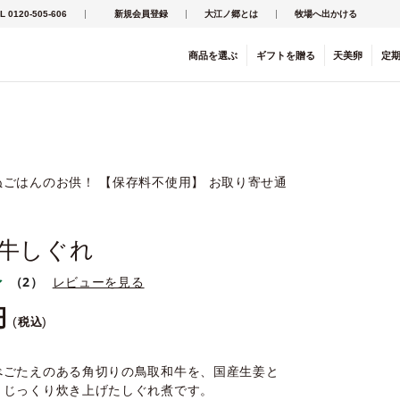
L 0120-505-606
新規会員登録
大江ノ郷とは
牧場へ出かける
商品を
選ぶ
ギフト
を
贈る
天美卵
定
ごはんのお供！ 【保存料不使用】 お取り寄せ通
牛しぐれ
（2）
レビューを見る
税込
べごたえのある角切りの鳥取和牛を、国産生姜と
くじっくり炊き上げたしぐれ煮です。