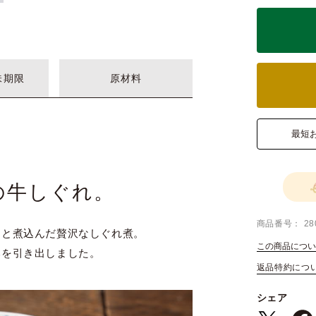
味期限
原材料
最短
の牛しぐれ。
商品番号
28
りと煮込んだ贅沢なしぐれ煮。
この商品につい
みを引き出しました。
返品特約につ
シェア