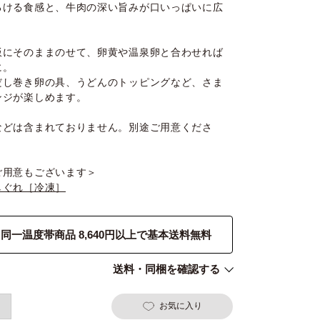
ろける食感と、牛肉の深い旨みが口いっぱいに広
飯にそのままのせて、卵黄や温泉卵と合わせれば
に。
だし巻き卵の具、うどんのトッピングなど、さま
ンジが楽しめます。
などは含まれておりません。別途ご用意くださ
ご用意もございます＞
しぐれ［冷凍］
同一温度帯商品 8,640円以上で基本送料無料
送料・同梱を確認する
お気に入り