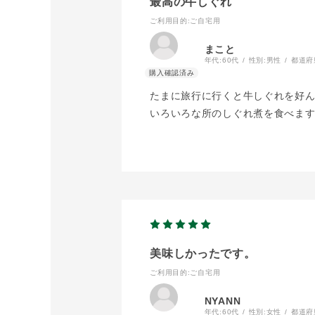
最高の牛しぐれ
ご利用目的
:ご自宅用
まこと
年代:
60代
性別:
男性
都道府
たまに旅行に行くと牛しぐれを好
いろいろな所のしぐれ煮を食べます
美味しかったです。
ご利用目的
:ご自宅用
NYANN
年代:
60代
性別:
女性
都道府