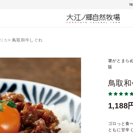
TE
リカ
鳥取和牛しぐれ
箸がとまらぬ
販
鳥取和
1,188
ゴロっと食
ともに甘辛