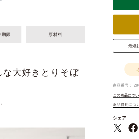
味期限
原材料
最短
んな大好きとりそぼ
商品番号
28
この商品につい
ろ。
返品特約につ
。
シェア