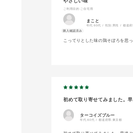
やさしい味
ご利用目的
:ご自宅用
まこと
年代:
60代
性別:
男性
都道府
こってりとした味の鶏そぼろを思
初めて取り寄せてみました。早
ターコイズブルー
年代:
60代
都道府県:
東京都