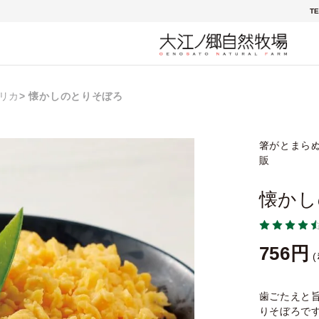
TE
リカ
懐かしのとりそぼろ
箸がとまらぬ
販
懐かし
756
歯ごたえと
りそぼろで