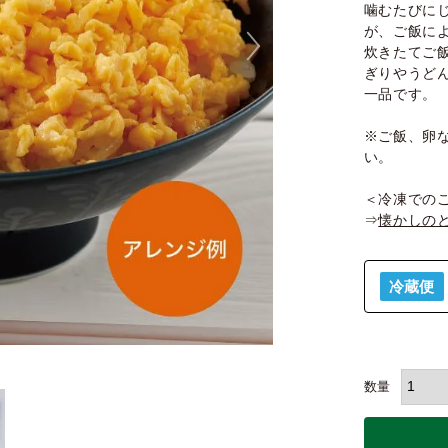
噛むたびに
が、ご飯に
炊きたてご
ぎりやうど
一品です。
※ご飯、卵
い。
＜冷凍での
⇒
懐かしのと
冷蔵便