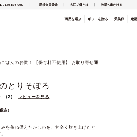
L 0120-505-606
新規会員登録
大江ノ郷とは
牧場へ出かける
商品を
選ぶ
ギフト
を
贈る
天美卵
定
ごはんのお供！ 【保存料不使用】 お取り寄せ通
のとりそぼろ
（2）
レビューを見る
税込
旨みを兼ね備えたかしわを、甘辛く炊き上げたと
す。