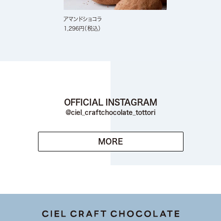
アマンドショコラ
1,296
税込
OFFICIAL INSTAGRAM
@ciel_craftchocolate_tottori
MORE