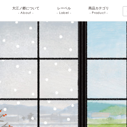
大江ノ郷に
ついて
レーベル
商品
カテゴリ
- About -
- Label -
- Product -