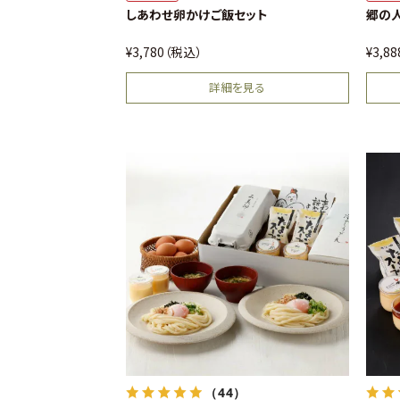
（3）
送料込
送
しあわせ卵かけご飯セット
郷の
¥
3,780
税込
¥
3,8
詳細を見る