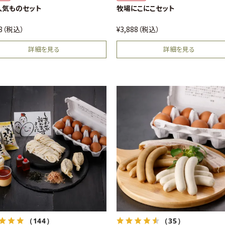
（15）
（40）
料込
送料込
人気ものセット
牧場にこにこセット
88
税込
¥
3,888
税込
詳細を見る
詳細を見る