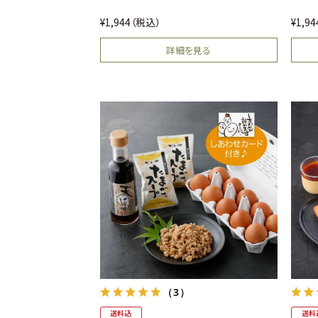
檸檬バターロール
パン
¥
1,944
税込
¥
1,9
詳細を見る