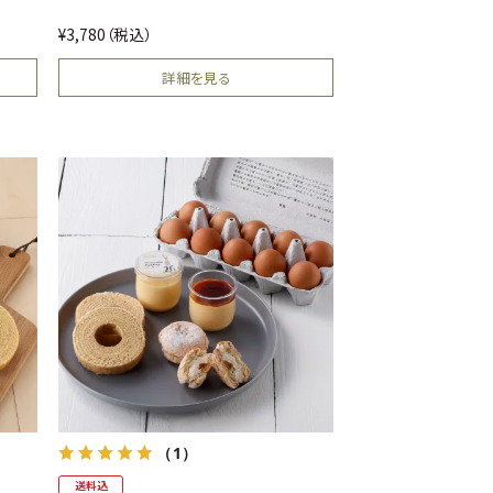
送料込
牧場ジェラート(6個入)[冷凍]
¥
3,780
税込
詳細を見る