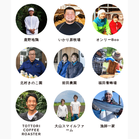
鹿野地鶏
いかり原牧場
オンリーBoo
北村きのこ園
前田農園
福田養蜂場
TOTTORI
大山スマイルファ
漁師一家
COFFEE
ーム
ROASTER