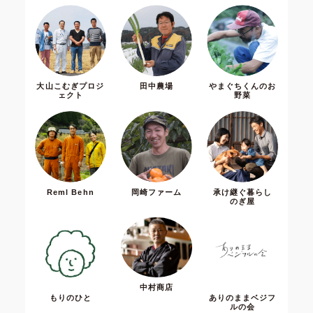
大山こむぎプロジ
田中農場
やまぐちくんのお
ェクト
野菜
Reml Behn
岡崎ファーム
承け継ぐ暮らし
のぎ屋
中村商店
もりのひと
ありのままベジフ
ルの会