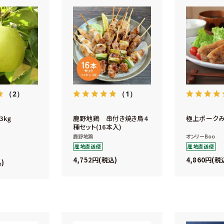
（2）
（1）
kg
鹿野地鶏 串付き焼き鳥4
極上ポーク
種セット(16本入)
鹿野地鶏
オンリーBoo
産地直送便
産地直送便
4,752
4,860
税込
税
込