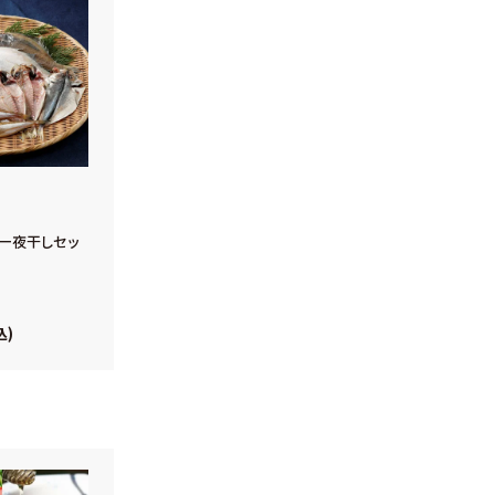
一夜干しセッ
込