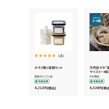
（2）
みそ2種と塩麹セット
天然岩ガキ「夏
サイズ3～4個
藤原みそこうじ店
中村商店
産地直送便
産地直送便
4,212
4,320
税込
税