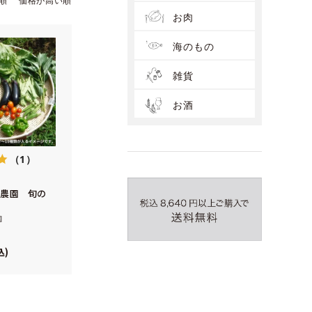
順
価格が高い順
お肉
海のもの
雑貨
お酒
（1）
の農園 旬の
園
込