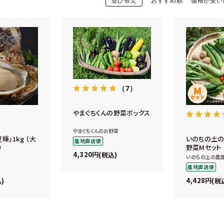
並び替え
おすすめ順
価格が安い
（7）
やまぐちくんの野菜ボックス
やまぐちくんのお野菜
輝」1kg （大
いのちの土
産地直送便
）
野菜Mセット
4,320
税込
いのちの土の農
産地直送便
4,428
込
税