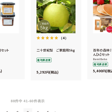
（4）
麹セット
二十世紀梨 ご家庭用5kg
百年の森林（
ん【A】セット
Reml Behn
産地直送便
産地直送便
5,400
込
税
5,292
税込
88
件中
41
-
60
件表示