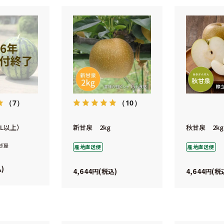
（7）
（10）
L以上）
新甘泉 2kg
秋甘泉 2kg
ぎ屋
産地直送便
産地直送便
込
4,644
4,644
税込
税