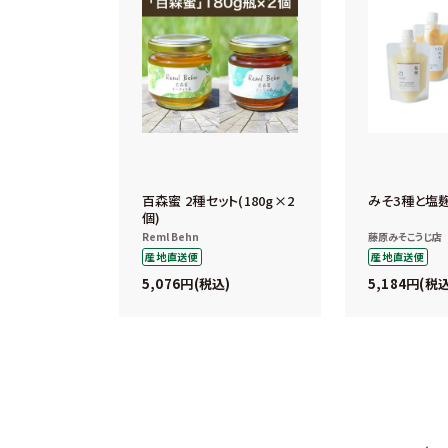
百森蜜 2種セット(180g×2
みそ3種と塩
個)
Reml Behn
藤原みそこうじ店
産地直送便
産地直送便
5,076
5,184
税込
税