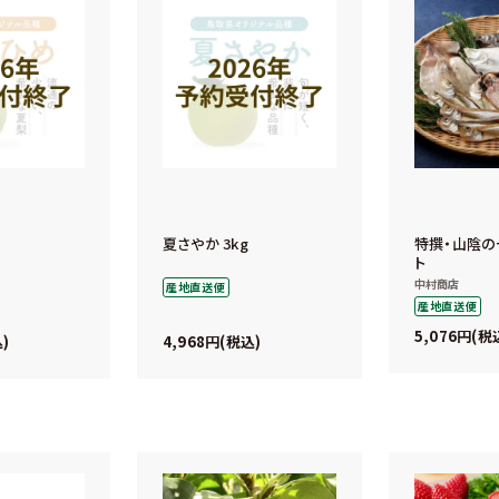
夏さやか 3kg
特撰・山陰の
ト
中村商店
産地直送便
産地直送便
5,076
税
4,968
込
税込