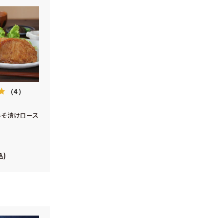
（4）
みそ漬けロース
込