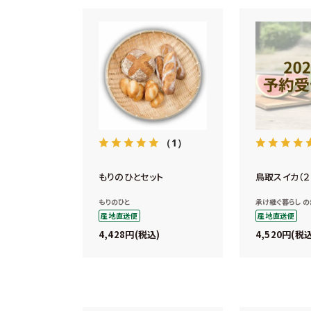
（1）
もりのひとセット
鳥取スイカ（２
もりのひと
承け継ぐ暮らし の
産地直送便
産地直送便
4,428
4,520
税込
税