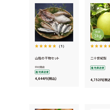
（1）
山陰の干物セット
二十世紀梨 3
中村商店
産地直送便
産地直送便
4,644
税込
4,752
税