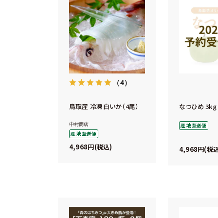
（4）
鳥取産 冷凍白いか（4尾）
なつひめ 3kg
中村商店
産地直送便
産地直送便
4,968
税込
4,968
税