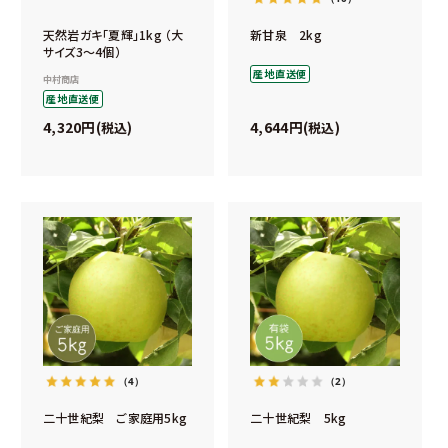
天然岩ガキ「夏輝」1kg （大
新甘泉 2kg
サイズ3～4個）
産地直送便
中村商店
産地直送便
4,320
4,644
税込
税込
（4）
（2）
二十世紀梨 ご家庭用5kg
二十世紀梨 5kg