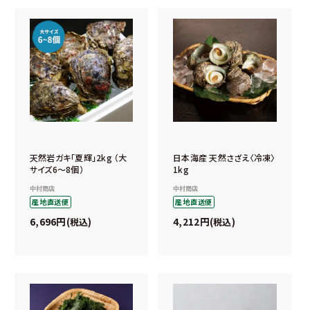
天然岩ガキ「夏輝」2kg （大
日本海産 天然さざえ〈冷凍〉
サイズ6～8個）
1kg
中村商店
中村商店
産地直送便
産地直送便
6,696
4,212
税込
税込