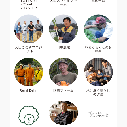
TOTTORI
大山スマイルファ
漁師一家
COFFEE
ーム
ROASTER
大山こむぎプロジ
田中農場
やまぐちくんのお
ェクト
野菜
Reml Behn
岡崎ファーム
承け継ぐ暮らし
のぎ屋