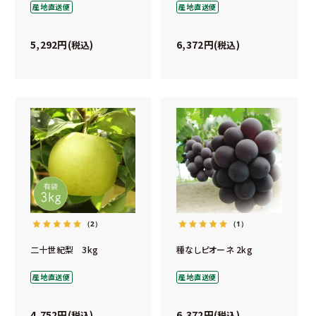
産地直送便
産地直送便
5,292
6,372
税込
税込
（2）
（1）
二十世紀梨 3kg
種なしピオーネ 2kg
産地直送便
産地直送便
4,752
6,372
税込
税込