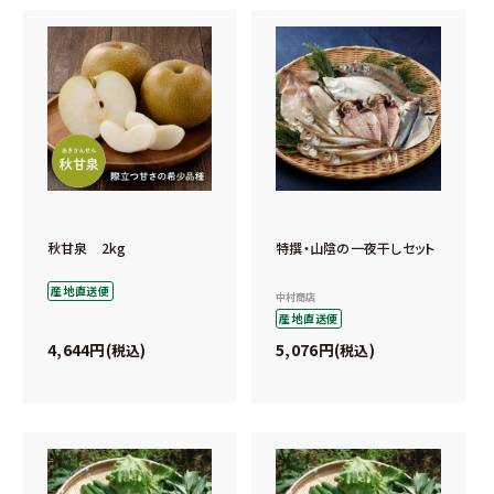
秋甘泉 2kg
特撰・山陰の一夜干しセット
産地直送便
中村商店
産地直送便
4,644
5,076
税込
税込