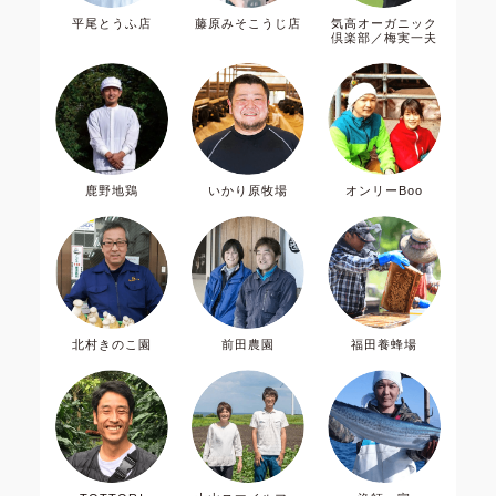
平尾とうふ店
藤原みそこうじ店
気高オーガニック
倶楽部／梅実一夫
鹿野地鶏
いかり原牧場
オンリーBoo
北村きのこ園
前田農園
福田養蜂場