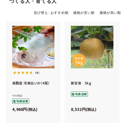
つくる人・育てる人
並び替え
おすすめ順
価格が安い順
価格が高い順
（4）
鳥取産 冷凍白いか（4尾）
新甘泉 5kg
産地直送便
中村商店
産地直送便
4,968
8,532
税込
税込