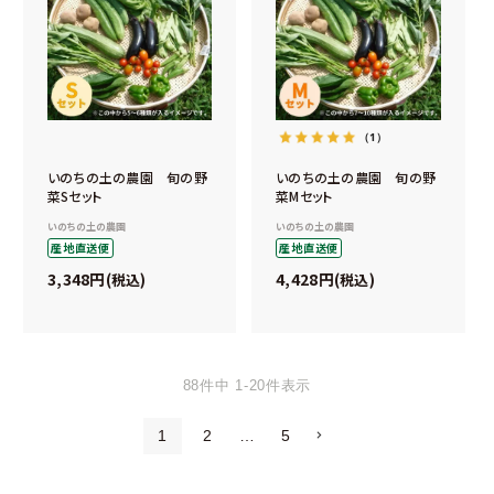
（1）
いのちの土の農園 旬の野
いのちの土の農園 旬の野
菜Sセット
菜Mセット
いのちの土の農園
いのちの土の農園
産地直送便
産地直送便
3,348
4,428
税込
税込
88
件中
1
-
20
件表示
1
2
…
5