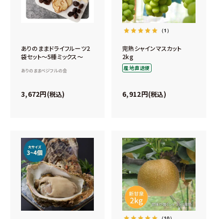
（1）
ありのままドライフルーツ2
完熟シャインマスカット
袋セット～5種ミックス～
2kg
産地直送便
ありのままベジフルの会
3,672
6,912
税込
税込
（10）