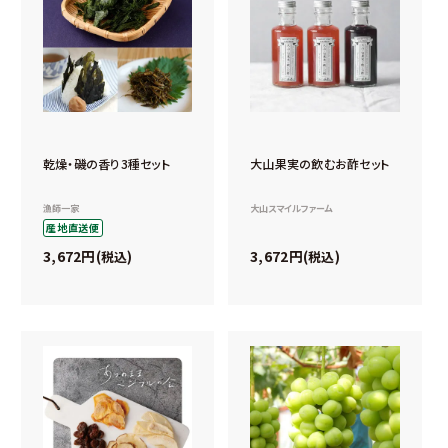
乾燥・磯の香り3種セット
大山果実の飲むお酢セット
漁師一家
大山スマイルファーム
産地直送便
3,672
3,672
税込
税込