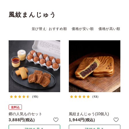
風紋まんじゅう
並び替え
おすすめ順
価格が安い順
価格が高い順
（15）
（13）
送料込
郷の人気ものセット
風紋まんじゅう(10個入)
3,888
1,944
税込
税込