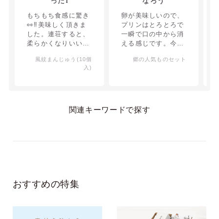
った❗
なろう
もちもち食感に驚き
卵が美味しいので、
👀‼️美味しく頂きま
プリンはとろとろで
した。連荘すると、
一瞬で口の中から消
柔らかくなりいいよ
える感じです。今ま
～！と差し上げた方
でで食べた中で1番
風紋まんじゅう(10個
郷の人気ものセット
から喜んでいただき
かな！お饅頭ももち
入)
ました。
もちで美味しいです
よ！
関連キーワードで探す
おすすめの特集