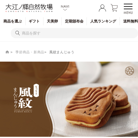
商品を
選ぶ
ギフト
天美卵
定期
頒布会
人気
ランキング
送料無料
季節商品・新商品
風紋まんじゅう
風紋まんじゅう