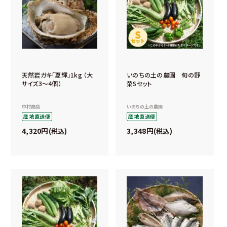
天然岩ガキ「夏輝」1kg （大
いのちの土の農園 旬の野
サイズ3～4個）
菜Sセット
中村商店
いのちの土の農園
産地直送便
産地直送便
4,320
3,348
税込
税込