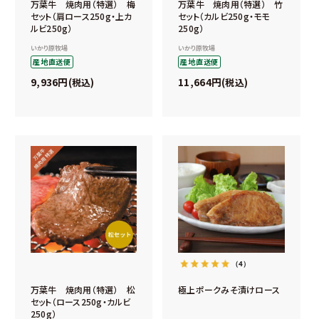
万葉牛 焼肉用（特選） 梅
万葉牛 焼肉用（特選） 竹
セット（肩ロース250g・上カ
セット（カルビ250g・モモ
ルビ250g）
250g）
いかり原牧場
いかり原牧場
産地直送便
産地直送便
9,936
11,664
税込
税込
（4）
万葉牛 焼肉用（特選） 松
極上ポークみそ漬けロース
セット（ロース250g・カルビ
250g）