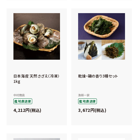
日本海産 天然さざえ〈冷凍〉
乾燥・磯の香り3種セット
1kg
中村商店
漁師一家
産地直送便
産地直送便
4,212
3,672
税込
税込