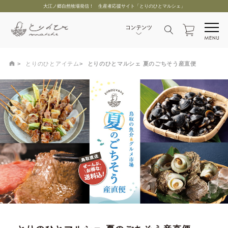
大江ノ郷自然牧場発信！ 生産者応援サイト「とりのひとマルシェ」
とりのひとアイテム
とりのひとマルシェ 夏のごちそう産直便