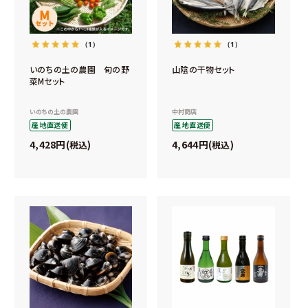
（1）
（1）
いのちの土の農園 旬の野
山陰の干物セット
菜Mセット
いのちの土の農園
中村商店
産地直送便
産地直送便
4,428
4,644
税込
税込