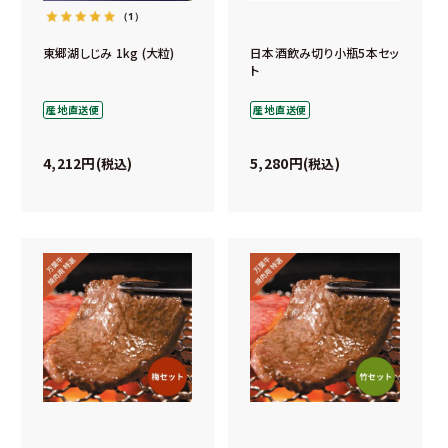
（1）
東郷湖しじみ 1kg (大粒)
日本酒飲み切り小瓶5本セッ
ト
産地直送便
産地直送便
4,212
5,280
税込
税込