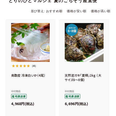
とりのひとマルシェ 夏のごちそう産直便
並び替え
おすすめ順
価格が安い順
価格が高い順
（4）
鳥取産 冷凍白いか（4尾）
天然岩ガキ「夏輝」2kg （大
サイズ6～8個）
中村商店
中村商店
産地直送便
産地直送便
4,968
6,696
税込
税込