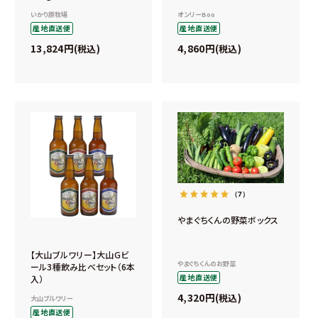
いかり原牧場
オンリーBoo
産地直送便
産地直送便
13,824
4,860
税込
税込
（7）
やまぐちくんの野菜ボックス
【大山ブルワリー】大山Gビ
やまぐちくんのお野菜
ール3種飲み比べセット（6本
産地直送便
入）
4,320
税込
大山ブルワリー
産地直送便