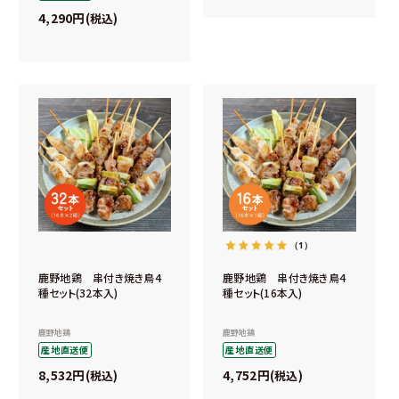
4,290
税込
（1）
鹿野地鶏 串付き焼き鳥4
鹿野地鶏 串付き焼き鳥4
種セット(32本入)
種セット(16本入)
鹿野地鶏
鹿野地鶏
産地直送便
産地直送便
8,532
4,752
税込
税込