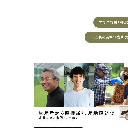
すてきな贈りも
一点もの＆希少なも