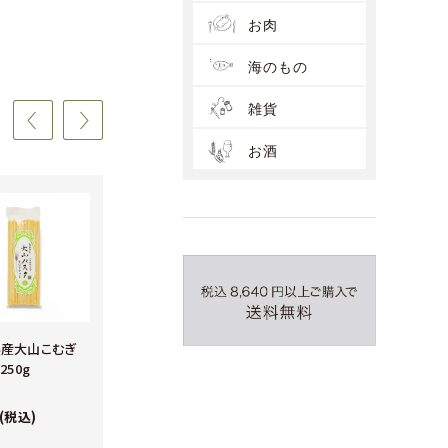
お肉
海のもの
雑貨
お酒
産大山こむぎ
鳥取県産大山こむぎ
魔法のベジパンケー
250g
粒うどん 250g
（ホウレンソウ）
(税込)
455円(税込)
648円(税込)