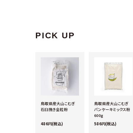
PICK UP
培 乾しいたけ
鳥取県産大山こむぎ
鳥取県産大山こむぎ
石臼挽き全粒粉
パンケーキミックス粉
600g
2円(税込)
486円(税込)
586円(税込)