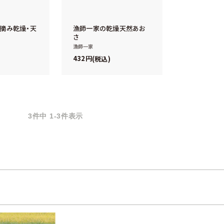
摘み乾燥・天
漁師一家の乾燥天然あお
さ
漁師一家
432
税込
3
件中
1
-
3
件表示