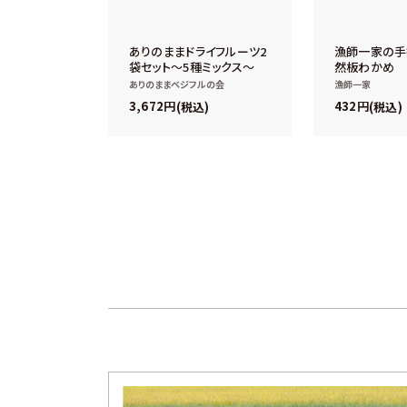
ありのままドライフルーツ2
漁師一家の手
袋セット～5種ミックス～
然板わかめ
ありのままベジフルの会
漁師一家
3,672
432
税込
税込