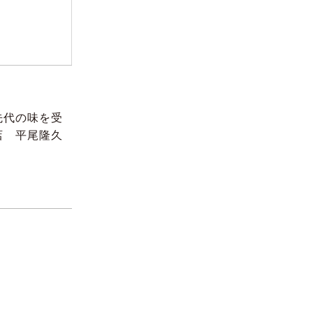
先代の味を受
店 平尾隆久