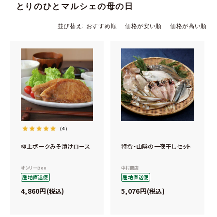
とりのひとマルシェの母の日
並び替え
おすすめ順
価格が安い順
価格が高い順
（4）
極上ポークみそ漬けロース
特撰・山陰の一夜干しセット
オンリーBoo
中村商店
産地直送便
産地直送便
4,860
5,076
税込
税込