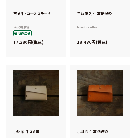
万葉牛・ロースステーキ
三角筆入 牛革柿渋染
いかり原牧場
lore + needles
産地直送便
17,280
18,480
税込
税込
小財布 牛ヌメ革
小財布 牛革柿渋染