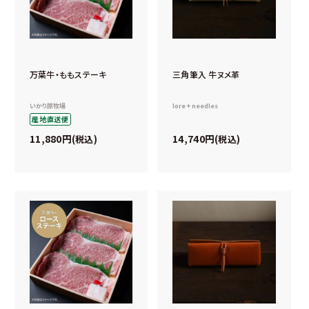
万葉牛・ももステーキ
三角筆入 牛ヌメ革
いかり原牧場
lore + needles
産地直送便
11,880
14,740
税込
税込