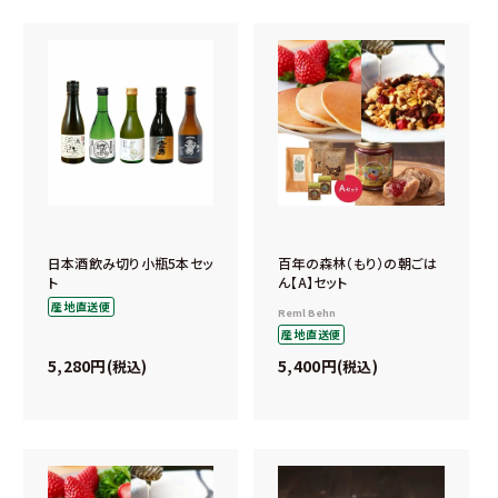
日本酒飲み切り小瓶5本セッ
百年の森林（もり）の朝ごは
ト
ん【A】セット
産地直送便
Reml Behn
産地直送便
5,280
5,400
税込
税込