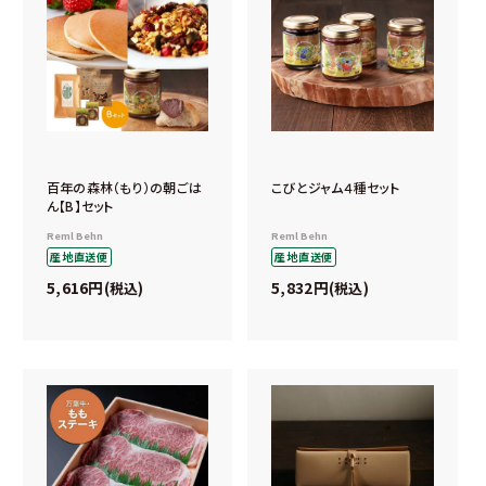
百年の森林（もり）の朝ごは
こびとジャム４種セット
ん【B】セット
Reml Behn
Reml Behn
産地直送便
産地直送便
5,616
5,832
税込
税込