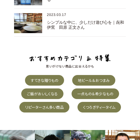
2023.03.17
シンプルな中に、少しだけ遊び心を｜㐂和
伊窯 田原 正文さん
思いがけない商品に出会えるかも
すてきな贈りもの
地ビール＆おつまみ
ご飯がおいしくなる
一点もの＆希少なもの
リピーターさん多い商品
くつろぎティータイム