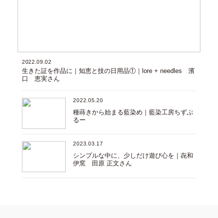
2022.09.02
生きた証を作品に｜知恵と技の日用品①｜lore + needles 濱
口 恵実さん
2022.05.20
種蒔きから始まる藍染め｜藍染工房ちずぶ
るー
2023.03.17
シンプルな中に、少しだけ遊び心を｜㐂和
伊窯 田原 正文さん