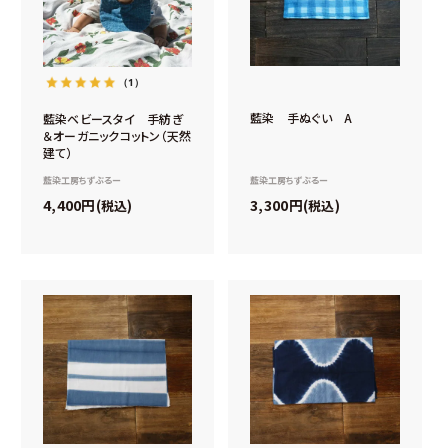
（1）
藍染 手ぬぐい A
藍染ベビースタイ 手紡ぎ
＆オーガニックコットン（天然
建て）
藍染工房ちずぶるー
藍染工房ちずぶるー
3,300
4,400
税込
税込