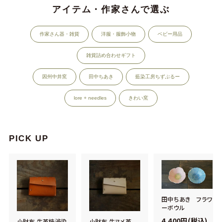
アイテム・作家さんで選ぶ
作家さん器・雑貨
洋服・服飾小物
ベビー用品
雑貨詰め合わせギフト
因州中井窯
田中ちあき
藍染工房ちずぶるー
lore + needles
きわい窯
PICK UP
田中ちあき フラワ
ーボウル
4,400円(税込)
小財布 牛革柿渋染
小財布 牛ヌメ革