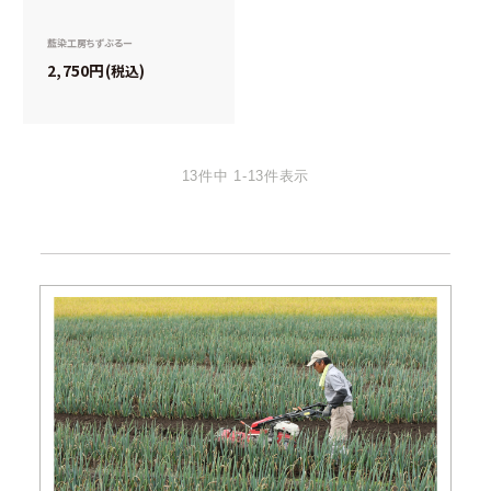
藍染工房ちずぶるー
2,750
税込
13
件中
1
-
13
件表示