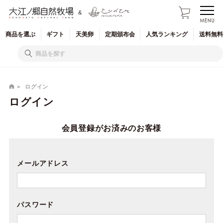
&
商品を
選ぶ
ギフト
天美卵
定期
頒布会
人気
ランキング
送料無料
ログイン
ログイン
会員登録がお済みのお客様
メールアドレス
パスワード