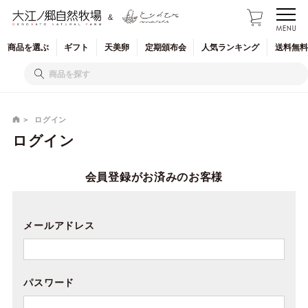
&
商品を
選ぶ
ギフト
天美卵
定期
頒布会
人気
ランキング
送料無料
ログイン
ログイン
会員登録がお済みのお客様
メールアドレス
パスワード