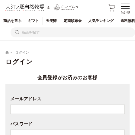
&
商品を
選ぶ
ギフト
天美卵
定期
頒布会
人気
ランキング
送料無料
ログイン
ログイン
会員登録がお済みのお客様
メールアドレス
パスワード