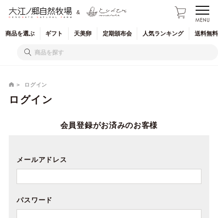
&
商品を
選ぶ
ギフト
天美卵
定期
頒布会
人気
ランキング
送料無料
ログイン
ログイン
会員登録がお済みのお客様
メールアドレス
パスワード