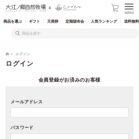
&
商品を
選ぶ
ギフト
天美卵
定期
頒布会
人気
ランキング
送料無料
ログイン
ログイン
会員登録がお済みのお客様
メールアドレス
パスワード