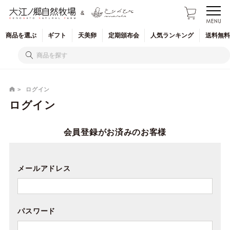
&
商品を
選ぶ
ギフト
天美卵
定期
頒布会
人気
ランキング
送料無料
ログイン
ログイン
会員登録がお済みのお客様
メールアドレス
パスワード