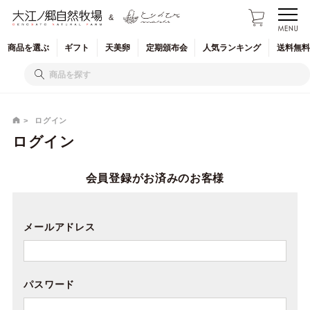
&
商品を
選ぶ
ギフト
天美卵
定期
頒布会
人気
ランキング
送料無料
ログイン
ログイン
会員登録がお済みのお客様
メールアドレス
パスワード