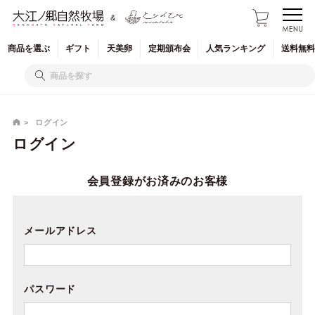
&
商品を
選ぶ
ギフト
天美卵
定期
頒布会
人気
ランキング
送料無料
ログイン
ログイン
会員登録がお済みのお客様
メールアドレス
パスワード