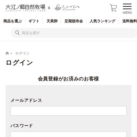
&
商品を
選ぶ
ギフト
天美卵
定期
頒布会
人気
ランキング
送料無料
ログイン
ログイン
会員登録がお済みのお客様
メールアドレス
パスワード