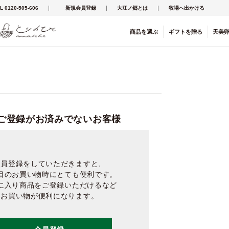
L 0120-505-606
新規会員登録
大江ノ郷とは
牧場へ出かける
商品を
選ぶ
ギフト
を
贈る
天美
ご登録がお済みでないお客様
会員登録をしていただきますと、
目のお買い物時にとても便利です。
に入り商品をご登録いただけるなど
お買い物が便利になります。