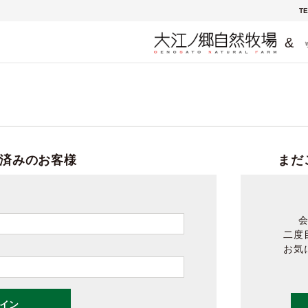
TE
&
済みのお客様
まだ
二度
お気
イン