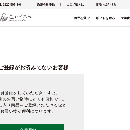
L 0120-505-606
新規会員登録
大江ノ郷とは
牧場へ出かける
商品を
選ぶ
ギフト
を
贈る
天美
ご登録がお済みでないお客様
会員登録をしていただきますと、
目のお買い物時にとても便利です。
に入り商品をご登録いただけるなど
お買い物が便利になります。