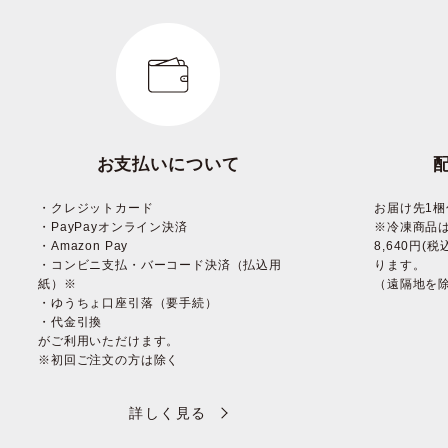
お支払いについて
・クレジットカード
お届け先1梱
・PayPayオンライン決済
※冷凍商品
・Amazon Pay
8,640円
・コンビニ支払・バーコード決済（払込用
ります。
紙）※
（遠隔地を
・ゆうちょ口座引落（要手続）
・代金引換
がご利用いただけます。
※初回ご注文の方は除く
詳しく見る