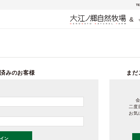
TE
&
済みのお客様
まだ
二度
お気
イン