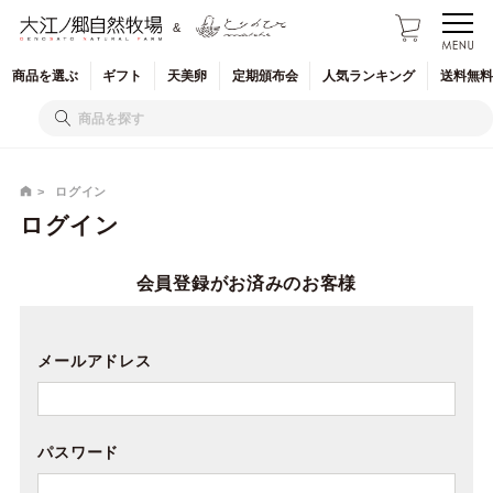
&
商品を
選ぶ
ギフト
天美卵
定期
頒布会
人気
ランキング
送料無料
ログイン
ログイン
会員登録がお済みのお客様
メールアドレス
パスワード