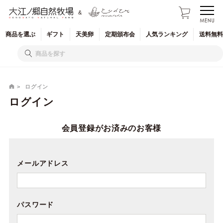
&
商品を
選ぶ
ギフト
天美卵
定期
頒布会
人気
ランキング
送料無料
ログイン
ログイン
会員登録がお済みのお客様
メールアドレス
パスワード