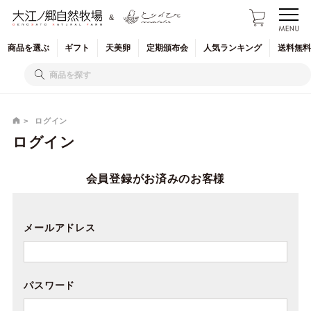
&
商品を
選ぶ
ギフト
天美卵
定期
頒布会
人気
ランキング
送料無料
ログイン
ログイン
会員登録がお済みのお客様
メールアドレス
パスワード