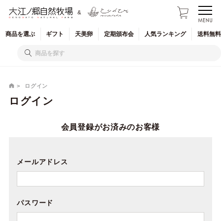
&
商品を
選ぶ
ギフト
天美卵
定期
頒布会
人気
ランキング
送料無料
ログイン
ログイン
会員登録がお済みのお客様
メールアドレス
パスワード