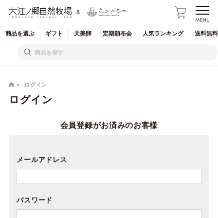
&
商品を
選ぶ
ギフト
天美卵
定期
頒布会
人気
ランキング
送料無料
ログイン
ログイン
会員登録がお済みのお客様
メールアドレス
パスワード