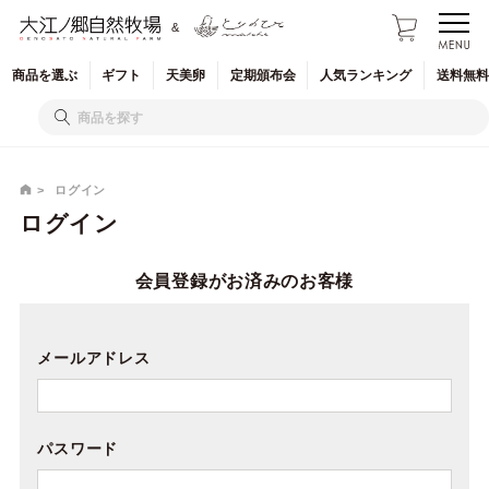
&
商品を
選ぶ
ギフト
天美卵
定期
頒布会
人気
ランキング
送料無料
ログイン
ログイン
会員登録がお済みのお客様
メールアドレス
パスワード