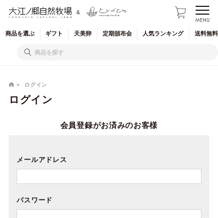
&
商品を
選ぶ
ギフト
天美卵
定期
頒布会
人気
ランキング
送料無料
ログイン
ログイン
会員登録がお済みのお客様
メールアドレス
パスワード