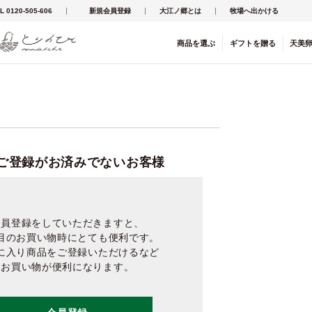
L 0120-505-606
新規会員登録
大江ノ郷とは
牧場へ出かける
商品を
選ぶ
ギフト
を
贈る
天美
ご登録がお済みでないお客様
会員登録をしていただきますと、
目のお買い物時にとても便利です。
に入り商品をご登録いただけるなど
お買い物が便利になります。