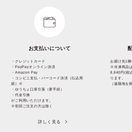
お支払いについて
・クレジットカード
お届け先1梱
・PayPayオンライン決済
※冷凍商品
・Amazon Pay
8,640円
・コンビニ支払・バーコード決済（払込用
ります。
紙）※
（遠隔地を
・ゆうちょ口座引落（要手続）
・代金引換
がご利用いただけます。
※初回ご注文の方は除く
詳しく見る