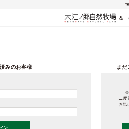
TE
&
済みのお客様
まだ
二度
お気
イン