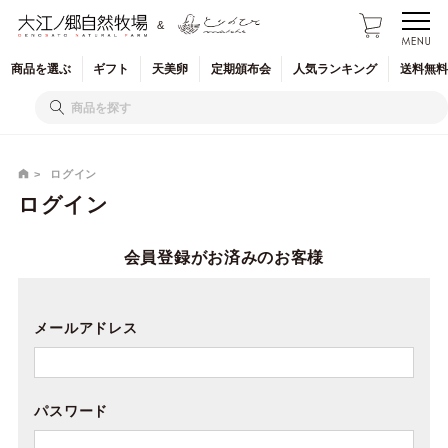
&
商品を
選ぶ
ギフト
天美卵
定期
頒布会
人気
ランキング
送料無料
ログイン
ログイン
会員登録がお済みのお客様
メールアドレス
パスワード