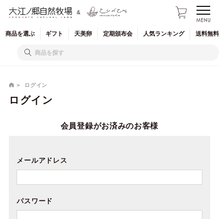
&
商品を
選ぶ
ギフト
天美卵
定期
頒布会
人気
ランキング
送料無料
ログイン
ログイン
会員登録がお済みのお客様
メールアドレス
パスワード