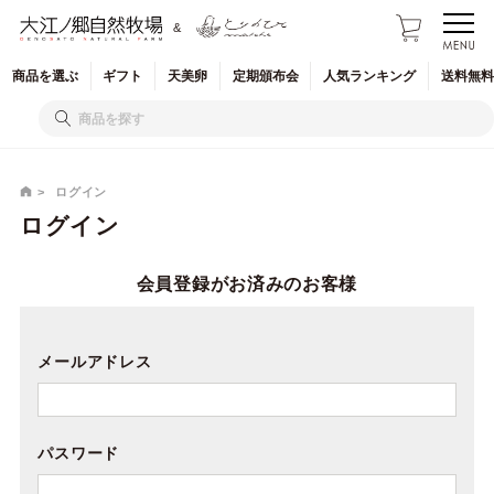
&
商品を
選ぶ
ギフト
天美卵
定期
頒布会
人気
ランキング
送料無料
ログイン
ログイン
会員登録がお済みのお客様
メールアドレス
パスワード