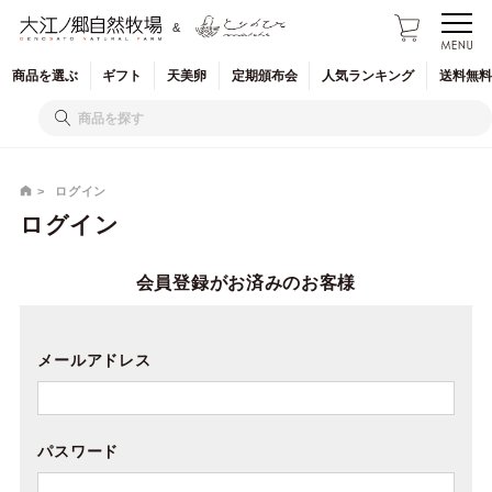
&
商品を
選ぶ
ギフト
天美卵
定期
頒布会
人気
ランキング
送料無料
ログイン
ログイン
会員登録がお済みのお客様
メールアドレス
パスワード