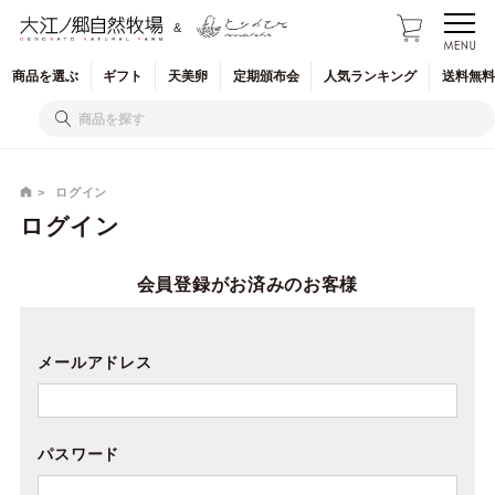
&
商品を
選ぶ
ギフト
天美卵
定期
頒布会
人気
ランキング
送料無料
ログイン
ログイン
会員登録がお済みのお客様
メールアドレス
パスワード