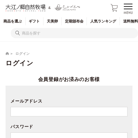
&
商品を
選ぶ
ギフト
天美卵
定期
頒布会
人気
ランキング
送料無料
ログイン
ログイン
会員登録がお済みのお客様
メールアドレス
パスワード