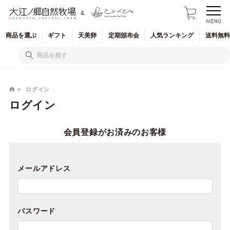
&
商品を
選ぶ
ギフト
天美卵
定期
頒布会
人気
ランキング
送料無料
ログイン
ログイン
会員登録がお済みのお客様
メールアドレス
パスワード