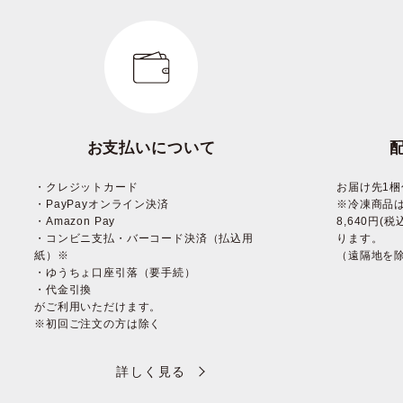
お支払いについて
・クレジットカード
お届け先1梱
・PayPayオンライン決済
※冷凍商品
・Amazon Pay
8,640円
・コンビニ支払・バーコード決済（払込用
ります。
紙）※
（遠隔地を
・ゆうちょ口座引落（要手続）
・代金引換
がご利用いただけます。
※初回ご注文の方は除く
詳しく見る