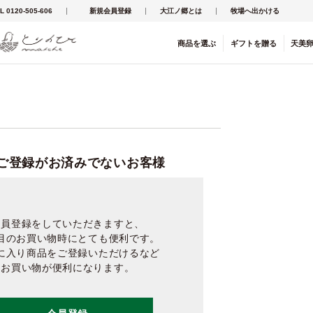
L 0120-505-606
新規会員登録
大江ノ郷とは
牧場へ出かける
商品を
選ぶ
ギフト
を
贈る
天美
ご登録がお済みでないお客様
会員登録をしていただきますと、
目のお買い物時にとても便利です。
に入り商品をご登録いただけるなど
お買い物が便利になります。