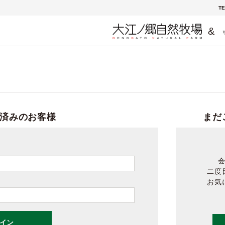
TE
&
済みのお客様
まだ
二度
お気
イン