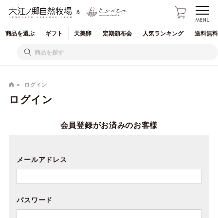
&
商品を
選ぶ
ギフト
天美卵
定期
頒布会
人気
ランキング
送料無料
ログイン
ログイン
会員登録がお済みのお客様
メールアドレス
パスワード