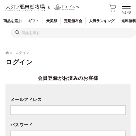
&
商品を
選ぶ
ギフト
天美卵
定期
頒布会
人気
ランキング
送料無料
ログイン
ログイン
会員登録がお済みのお客様
メールアドレス
パスワード