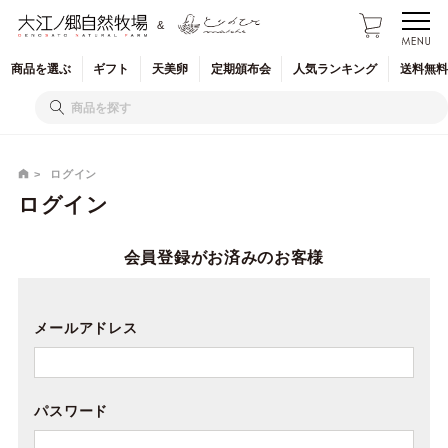
&
商品を
選ぶ
ギフト
天美卵
定期
頒布会
人気
ランキング
送料無料
ログイン
ログイン
会員登録がお済みのお客様
メールアドレス
パスワード