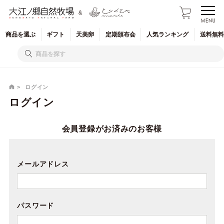
&
商品を
選ぶ
ギフト
天美卵
定期
頒布会
人気
ランキング
送料無料
ログイン
ログイン
会員登録がお済みのお客様
メールアドレス
パスワード