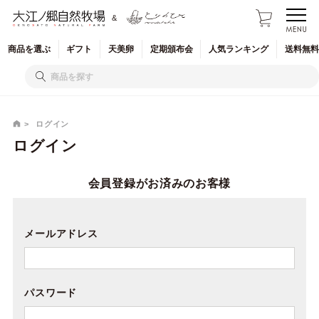
&
商品を
選ぶ
ギフト
天美卵
定期
頒布会
人気
ランキング
送料無料
ログイン
ログイン
会員登録がお済みのお客様
メールアドレス
パスワード