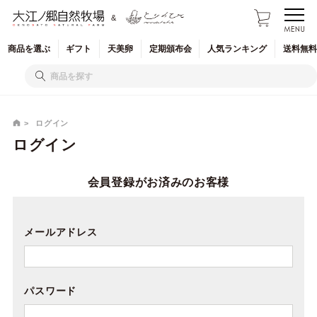
&
商品を
選ぶ
ギフト
天美卵
定期
頒布会
人気
ランキング
送料無料
ログイン
ログイン
会員登録がお済みのお客様
メールアドレス
パスワード