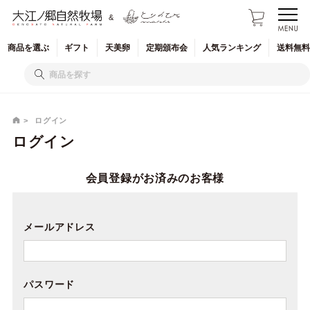
&
商品を
選ぶ
ギフト
天美卵
定期
頒布会
人気
ランキング
送料無料
ログイン
ログイン
会員登録がお済みのお客様
メールアドレス
パスワード