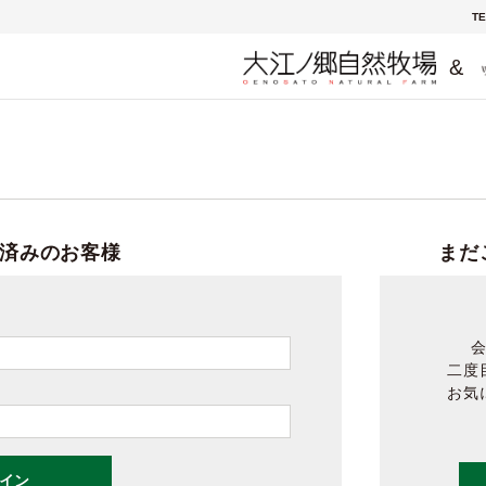
TE
&
済みのお客様
まだ
二度
お気
イン