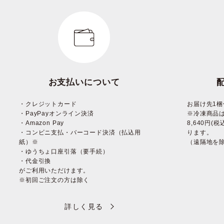
お支払いについて
・クレジットカード
お届け先1梱
・PayPayオンライン決済
※冷凍商品
・Amazon Pay
8,640円
・コンビニ支払・バーコード決済（払込用
ります。
紙）※
（遠隔地を
・ゆうちょ口座引落（要手続）
・代金引換
がご利用いただけます。
※初回ご注文の方は除く
詳しく見る