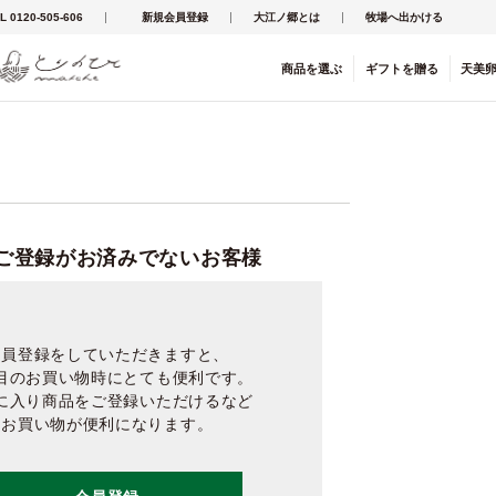
L 0120-505-606
新規会員登録
大江ノ郷とは
牧場へ出かける
商品を
選ぶ
ギフト
を
贈る
天美
ご登録がお済みでないお客様
会員登録をしていただきますと、
目のお買い物時にとても便利です。
に入り商品をご登録いただけるなど
お買い物が便利になります。