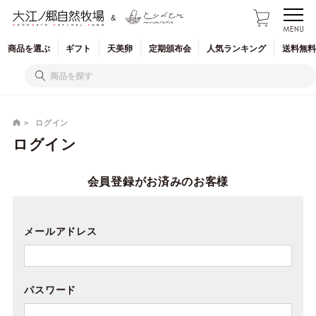
&
商品を
選ぶ
ギフト
天美卵
定期
頒布会
人気
ランキング
送料無料
ログイン
ログイン
会員登録がお済みのお客様
メールアドレス
パスワード