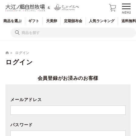
&
商品を
選ぶ
ギフト
天美卵
定期
頒布会
人気
ランキング
送料無料
ログイン
ログイン
会員登録がお済みのお客様
メールアドレス
パスワード