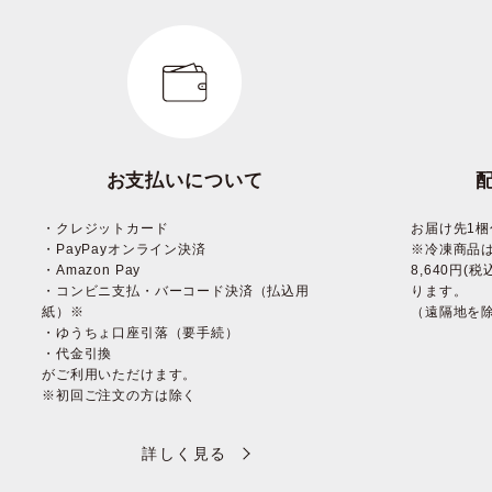
お支払いについて
・クレジットカード
お届け先1梱
・PayPayオンライン決済
※冷凍商品
・Amazon Pay
8,640円
・コンビニ支払・バーコード決済（払込用
ります。
紙）※
（遠隔地を
・ゆうちょ口座引落（要手続）
・代金引換
がご利用いただけます。
※初回ご注文の方は除く
詳しく見る