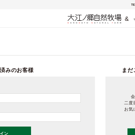
TE
&
済みのお客様
まだ
二度
お気
イン