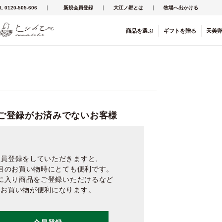
L 0120-505-606
新規会員登録
大江ノ郷とは
牧場へ出かける
商品を
選ぶ
ギフト
を
贈る
天美
ご登録がお済みでないお客様
会員登録をしていただきますと、
目のお買い物時にとても便利です。
に入り商品をご登録いただけるなど
お買い物が便利になります。